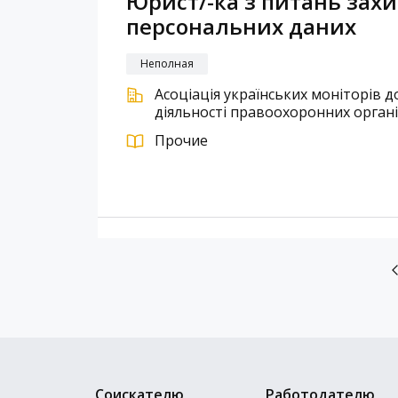
Юрист/-ка з питань захи
персональних даних
Неполная
Асоціація українських моніторів
діяльності правоохоронних орган
Прочие
Соискателю
Работодателю