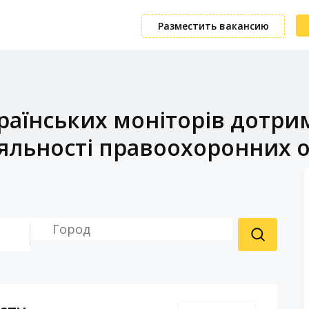
Разместить вакансию
країнських моніторів дотр
яльності правоохоронних о