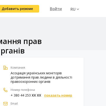
Войти
Добавить резюме
RU
UA
имання прав
рганів
Компания
Асоціація українських моніторів
дотримання прав людини в діяльності
правоохоронних органів
Номер телефона
+ 380 44 253
XX XX
показать номер
Email