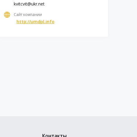
kvitcvit@ukr.net
Сайт компании
http://umdpl.info
Контакты