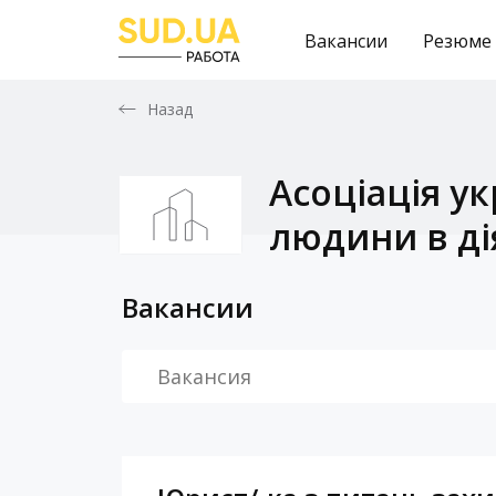
Вакансии
Резюме
Назад
Асоціація у
людини в ді
Вакансии