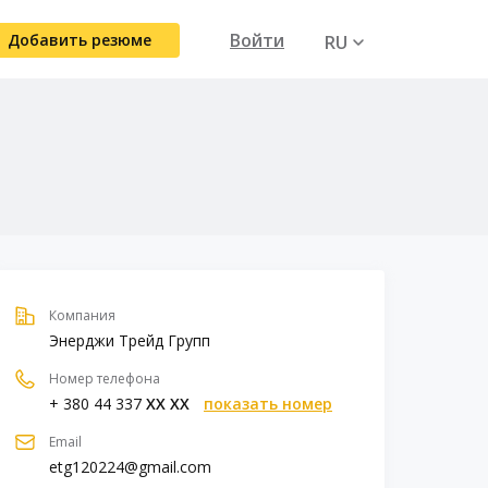
Войти
Добавить резюме
RU
UA
Компания
Энерджи Трейд Групп
Номер телефона
+ 380 44 337
XX XX
показать номер
Email
etg120224@gmail.com