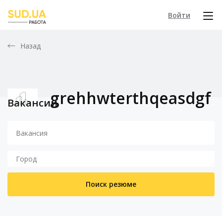
Войти
Назад
grehhwterthqeasdgf
Вакансии
Поиск резюме