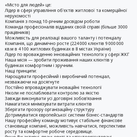
«Місто для людей» це:
Лідер в сфері управління об'єктів житлової та комерційної
нерухомості
Компанія з понад 10-річним досвідом роботи
Команда професіоналів відданих своїй справі (більше 3000
працівників)
Можливість для реалізації вашого таланту і потенціалу
Компанія, що динамічно росте (224 000 клієнтів 9 000 000
кв.м в 4 100 житлових будинках в 8 містах України)
Лідер по вроважденню інноваційних технологіх у сфері ЖКГ
Наша місія — зробити проживання наших клієнтів у
будинках комфортним і зручним.
Нащі принципи:
Нарощувати професійний і виробничий потенціал,
незважаючи на досягнуте
Постійно впроваджувати іноваційні технології
Ніколи не послаблювати контролю за якістю
Завжди виконувати усі договірні зобов’язання
Намагатися мінімізувати витрати клієнтів
Зберігати прозору організаційну структуру
Дотримуватися європейської системи бізнес-стандартів
Нашу професійну команду мотивує стабільне фінансове
становище компанії, можливість навчатися, перспективи
росту та комфортне робоче середовище.
Якщо Ви активні, працьовиті та клієнтоорієнтовані,