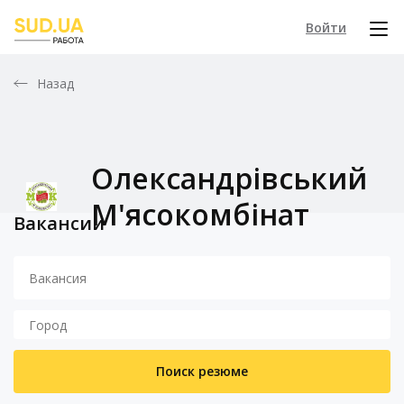
Войти
Назад
Олександрівський
М'ясокомбінат
Вакансии
Поиск резюме