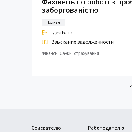
Фахівець по роботі з пр
заборгованістю
Полная
Ідея Банк
Взыскание задолженности
Фінанси, банки, страхування
Соискателю
Работодателю