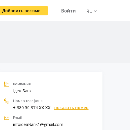
Войти
Добавить резюме
RU
UA
Компания
Ідея Банк
Номер телефона
+ 380 50 374
XX XX
показать номер
Email
infoideaBank1@gmail.com