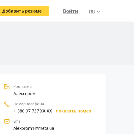
Войти
Добавить резюме
RU
UA
Компания
Алекспром
Номер телефона
+ 380 97 737
XX XX
показать номер
Email
Alexprom1@meta.ua