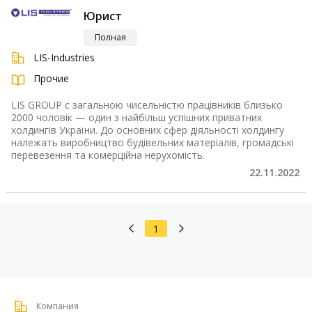
Юрист
Полная
LIS-Industries
Прочие
LIS GROUP c загальною чисельністю працівників близько
2000 чоловік — один з найбільш успішних приватних
холдингів України. До основних сфер діяльності холдингу
належать виробництво будівельних матеріалів, громадські
перевезення та комерційна нерухомість.
22.11.2022
1
Компания