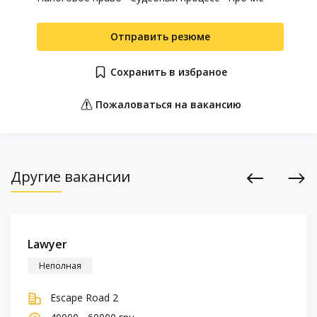
Отправить резюме
Сохранить в избраное
Пожаловаться на вакансию
Другие вакансии
Previous
Next
Lawyer
Неполная
Escape Road 2