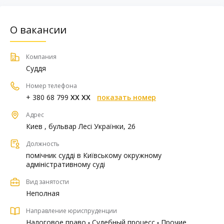
О вакансии
Компания
Суддя
Номер телефона
+ 380 68 799
XX XX
показать номер
Адрес
Киев , бульвар Лесі Українки, 26
Должность
помічник судді в Київському окружному
адміністративному суді
Вид занятости
Неполная
Направление юриспруденции
Налоговое право
Судебный процесс
Прочие