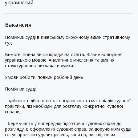
украинский
Вакансия
Помічник судді в Київському окружному адміністративному
суді.
Вимоги: повна вища юридична освіта. Вільне володіння
українською мовою. Аналітичне мислення та вміння
структуровано викладати думки.
Умови роботи: повний робочий день
Помічник судді:
- здійснює підбір актів законодавства та матеріалів судової
практики, які необхідні для розгляду конкретної судової
справи;
- бере участь у попередній підготовці судових справ до
розгляду, в оформленні судових справ, за дорученням судді
готує проекти судових рішень, запитів, листів, інших