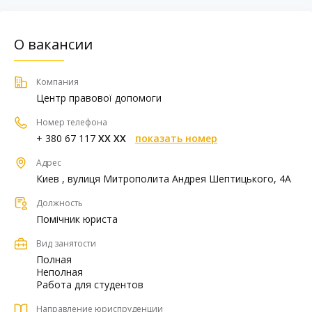
О вакансии
Компания
Центр правової допомоги
Номер телефона
+ 380 67 117
XX XX
показать номер
Адрес
Киев , вулиця Митрополита Андрея Шептицького, 4А
Должность
Помічник юриста
Вид занятости
Полная
Неполная
Работа для студентов
Направление юриспруденции