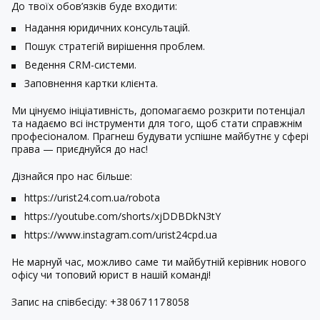
До твоїх обов’язків буде входити:
Надання юридичних консультацій.
Пошук стратегій вирішення проблем.
Ведення CRM-системи.
Заповнення картки клієнта.
Ми цінуємо ініціативність, допомагаємо розкрити потенціал
та надаємо всі інструменти для того, щоб стати справжнім
професіоналом. Прагнеш будувати успішне майбутнє у сфері
права — приєднуйся до нас!
Дізнайся про нас більше:
https://urist24.com.ua/robota
https://youtube.com/shorts/xjDDBDkN3tY
https://www.instagram.com/urist24cpd.ua
Не марнуй час, можливо саме
ти майбутній керівник
нового
офісу чи топовий юрист в нашій команді!
Запис на співбесіду: +38 067 117 8058