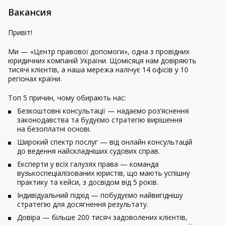
Вакансия
Привіт!
Ми —
«Центр правової допомоги»
, одна з провідних
юридичних компаній України. Щомісяця нам довіряють
тисячі клієнтів, а наша мережа налічує 14 офісів у 10
регіонах країни.
Топ 5 причин, чому обирають нас:
Безкоштовні консультації — надаємо роз’яснення
законодавства та будуємо стратегію вирішення
на безоплатні основі.
Широкий спектр послуг — від онлайн консультацій
до ведення найскладніших судових справ.
Експерти у всіх галузях права — команда
вузькоспеціалізованих юристів, що мають успішну
практику та кейси, з досвідом від 5 років.
Індивідуальний підхід — побудуємо найвигіднішу
стратегію для досягнення результату.
Довіра — більше 200 тисяч задоволених клієнтів,