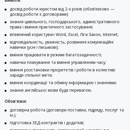
Вимоги:
досвід роботи юристом від 2-х років (обов’язково —
досвід роботи з договорами)
знання цивільного, господарського, адміністративного
права і вміння практичного застосування;
впевнений користувач Word, Excel, Ліга Закон, Internet;
відповідальність, уважність, розвинені комунікаційні
навички (усні і письмові);
вміння працювати в режимі багатозадачності;
навички планування та вміння управлінням часу;
вміння розстановки пріоритетів і роботи в колективі
заради спільної мети;
вміння координації та обміну інформацією і знаннями;
знання англійської мови буде перевагою.
Обов’язки:
договірна робота (договори поставки, підряду, послуг та
ін.);
підготовка ЗЕД-контрактів і додатків;