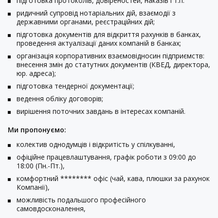
підготовка протоколів, довіреностей, наказів і т.п.
ридичний супровід нотаріальних дій, взаємодії з
державними органами, реєстраційних дій;
підготовка документів для відкриття рахунків в банках,
проведення актуалізації даних компаній в банках;
організація корпоративних взаємовідносин підприємств:
внесення змін до статутних документів (КВЕД, директора,
юр. адреса);
підготовка тендерної документації;
ведення обліку договорів;
вирішення поточних завдань в інтересах компаній.
Ми пропонуємо:
колектив однодумців і відкритість у спілкуванні,
офіційне працевлаштування, графік роботи з 09:00 до
18:00 (Пн.-Пт.),
комфортний ******** офіс (чай, кава, плюшки за рахунок
Компанії),
можливість подальшого професійного
самовдосконалення,