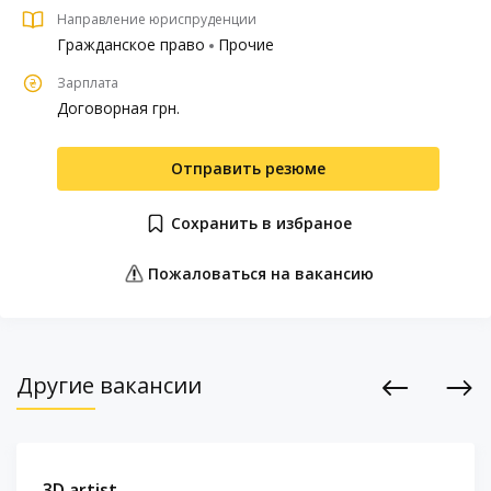
Направление юриспруденции
Гражданское право
Прочие
Зарплата
Договорная грн.
Отправить резюме
Сохранить в избраное
Пожаловаться на вакансию
Другие вакансии
Previous
Next
3D artist