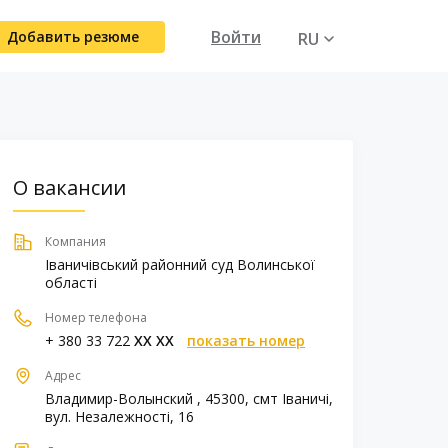
Войти
Добавить резюме
RU
UA
О вакансии
Компания
Іваничівський районний суд Волинської
області
Номер телефона
+ 380 33 722
XX XX
показать номер
Адрес
Владимир-Волынский , 45300, смт Іваничі,
вул. Незалежності, 16