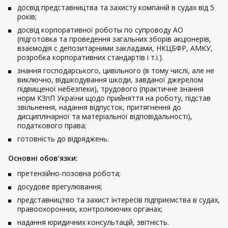
досвід представництва та захисту компаній в судах від 5
років;
досвід корпоративної роботы по супроводу АО
(підготовка та проведення загальних зборів акціонерів,
взаємодія с депозитарними закладами, НКЦБФР, АМКУ,
розробка корпоративних стандартів і т.і.).
знання господарського, цивільного (в тому числі, але не
виключно, відшкодування шкоди, завданої джерелом
підвищеної небезпеки), трудового (практичне знання
норм КЗпП України щодо прийняття на роботу, підстав
звільнення, надання відпусток, притягнення до
дисциплінарної та матеріальної відповідальності),
податкового права;
готовність до відряджень.
Основні обов’язки:
претензійно-позовна робота;
досудове врегулювання;
представництво та захист інтересів підприємства в судах,
правоохоронних, контролюючих органах;
надання юридичних консультацій, звітність.