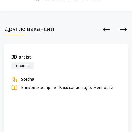
Другие вакансии
Previous
Next
3D artist
Полная
Sorcha
Банковское право
Взыскание задолженности