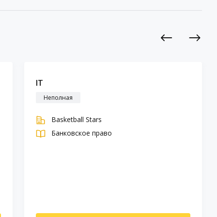
Previous
Next
IT
Неполная
Basketball Stars
Банковское право