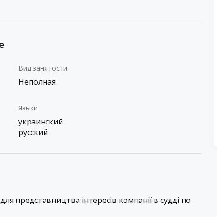
е
Вид занятости
Неполная
Языки
украинский
русский
для представництва інтересів компанії в судді по