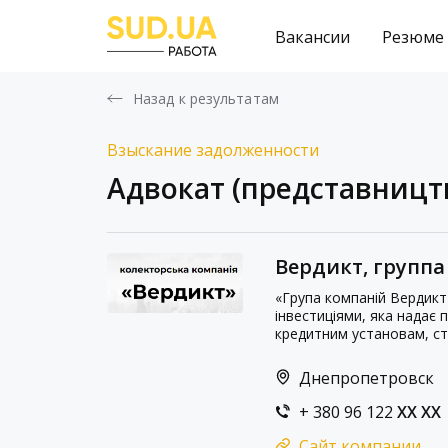
Вакансии
Резюме
Назад к результатам
Взыскание задолженности
Адвокат (представницт
Вердикт, групп
«Група компаній Вердикт
інвестиціями, яка надає
кредитним установам, ст
Днепропетровск
+ 380 96 122
XX XX
Сайт компании