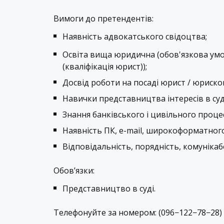
Вимоги до претендентів:
Наявність адвокатського свідоцтва;
Освіта вища юридична (обов'язкова умо
(кваліфікація
юрист
));
Досвід роботи на посаді
юрист
/
юриско
Навички представництва інтересів в суд
Знання банківського і цивільного проц
Наявність ПК, e-mail, широкоформатного
Відповідальність, порядність, комунікабе
Обов’язки:
Представництво в суді.
Телефонуйте за номером: (096−122−78−28) 