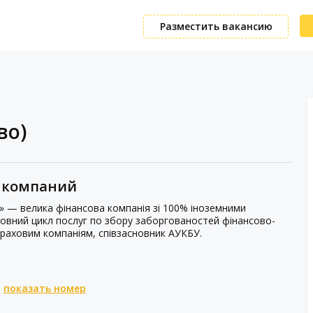
Разместить вакансию
во)
а компаний
» — велика фінансова компанія зі 100% іноземними
 повний цикл послуг по збору заборгованостей фінансово-
раховим компаніям, співзасновник АУКБУ.
показать номер