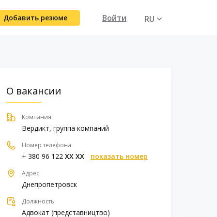
Войти
Добавить резюме
RU
UA
О вакансии
Компания
Вердикт, группа компаний
Номер телефона
+ 380 96 122
XX XX
показать номер
Адрес
Днепропетровск
Должность
Адвокат (представництво)