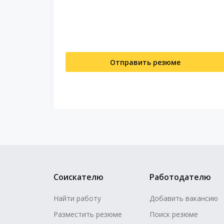
 essays
 writers
d content
grades
Отправить резюме
Соискателю
Работодателю
Найти работу
Добавить вакансию
Разместить резюме
Поиск резюме