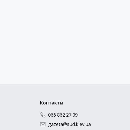
суду та інших органів
Отправить резюме
Контакты
066 862 27 09
gazeta@sud.kiev.ua