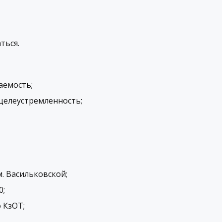
ться.
аемость;
целеустремленность;
м. Васильковской
;
0;
 КзОТ;