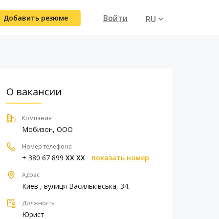
Войти
Добавить резюме
RU
UA
О вакансии
Компания
Мобизон, ООО
Номер телефона
+ 380 67 899
XX XX
показать номер
Адрес
Киев , вулиця Васильківська, 34.
Должность
Юрист