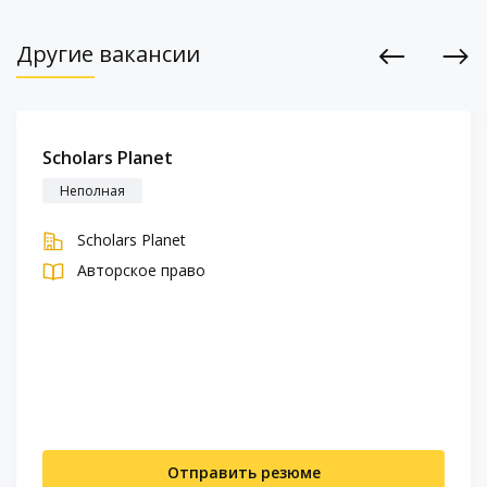
Другие вакансии
Previous
Next
Scholars Planet
Неполная
Scholars Planet
Авторское право
Отправить резюме