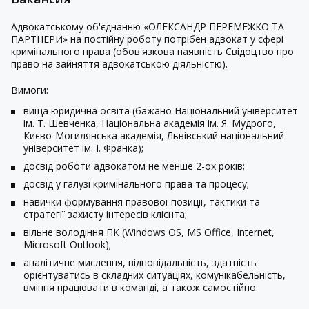
Адвокатському об'єднанню «ОЛЕКСАНДР ПЕРЕМЕЖКО ТА
ПАРТНЕРИ» на постійну роботу потрібен адвокат у сфері
кримінального права (обов'язкова наявність Свідоцтво про
право на зайняття адвокатською діяльністю).
Вимоги:
вища юридична освіта (бажано Національний університет
ім. Т. Шевченка, Національна академія ім. Я. Мудрого,
Києво-Могилянська академія, Львівський національний
університет ім. І. Франка);
досвід роботи адвокатом не менше 2-ох років;
досвід у галузі кримінального права та процесу;
навички формування правової позиції, тактики та
стратегії захисту інтересів клієнта;
вільне володіння ПК (Windows OS, MS Office, Internet,
Microsoft Outlook);
аналітичне мислення, відповідальність, здатність
орієнтуватись в складних ситуаціях, комунікабельність,
вміння працювати в команді, а також самостійно.