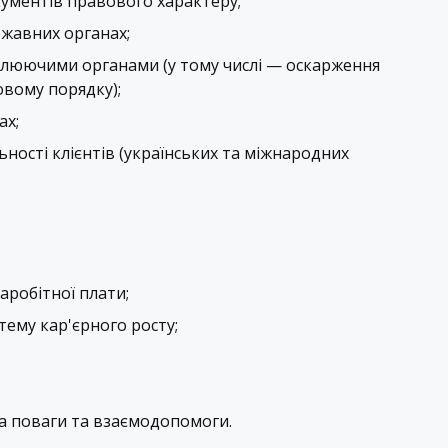
ументів правового характеру;
ржавних органах;
олюючими органами (у тому числі — оскарження
овому порядку);
ах;
ності клієнтів (українських та міжнародних
аробітної плати;
тему кар'єрного росту;
а поваги та взаємодопомоги.