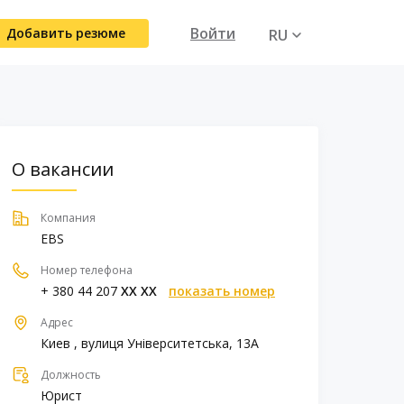
Войти
Добавить резюме
RU
UA
О вакансии
Компания
EBS
Номер телефона
+ 380 44 207
XX XX
показать номер
Адрес
Киев , вулиця Університетська, 13А
Должность
Юрист