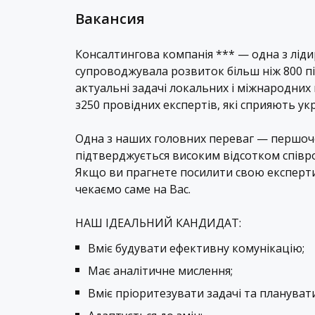
Вакансия
Консалтингова компанія
***
— одна з ліди
супроводжувала розвиток більш ніж
800
п
актуальні задачі локальних і міжнародних
з
250
провідних експертів, які сприяють ук
Одна з наших головних переваг — першоче
підтверджується високим відсотком співро
Якщо ви прагнете посилити свою експерти
чекаємо саме на Вас.
НАШ ІДЕАЛЬНИЙ КАНДИДАТ:
Вміє будувати ефективну комунікацію;
Має аналітичне мислення;
Вміє пріоритезувати задачі та планувати 