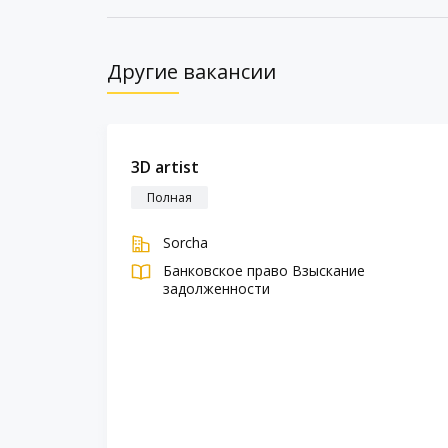
Другие вакансии
3D artist
Полная
Sorcha
Банковское право
Взыскание
задолженности
mic
 essays
 writers
d content
grades