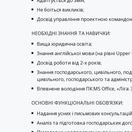
Адаптується до змін;
Не боїться викликів;
Досвід управління проектною командою
НЕОБХІДНІ ЗНАННЯ ТА НАВИЧКИ:
Вища юридична освіта;
Знання англійської мови (на рівні Upper 
Досвід роботи від 2-х років;
Знання господарського, цивільного, по
цивільного, господарського та адмініст
Впевнене володіння ПК:MS Office, «Ліга: 
ОСНОВНІ ФУНКЦІОНАЛЬНІ ОБОВ’ЯЗКИ:
Надання усних і письмових консультаці
Аналіз та підготовка господарських дого