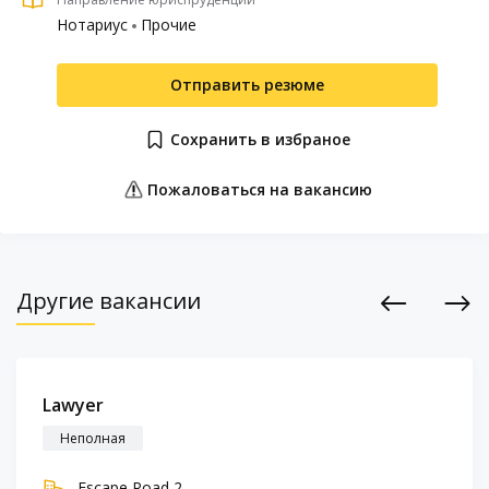
Нотариус
Прочие
Отправить резюме
Сохранить в избраное
Пожаловаться на вакансию
Другие вакансии
Previous
Next
Lawyer
Неполная
Escape Road 2