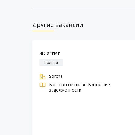
Другие вакансии
3D artist
Полная
Sorcha
Банковское право
Взыскание
задолженности
mic
 essays
 writers
d content
grades