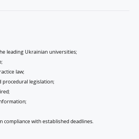
he leading Ukrainian universities;
e;
ractice law;
 procedural legislation;
ired;
information;
 in compliance with established deadlines.