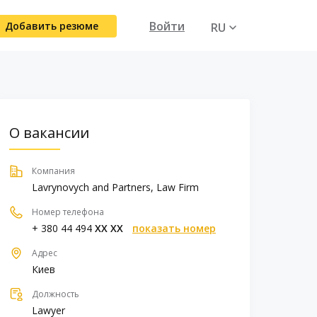
Войти
Добавить резюме
RU
UA
О вакансии
Компания
Lavrynovych and Partners, Law Firm
Номер телефона
+ 380 44 494
XX XX
показать номер
Адрес
Киев
Должность
Lawyer