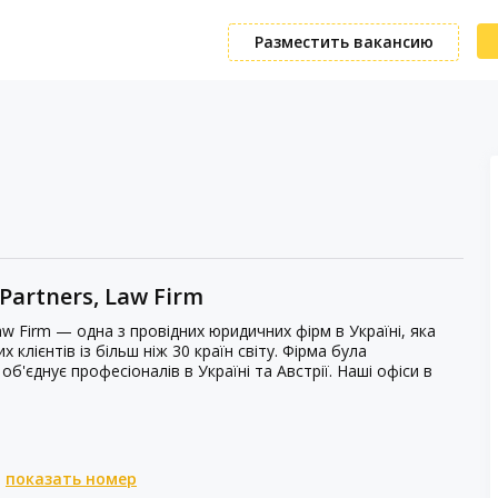
Разместить вакансию
Partners, Law Firm
aw Firm — одна з провідних юридичних фірм в Україні, яка
клієнтів із більш ніж 30 країн світу. Фірма була
об'єднує професіоналів в Україні та Австрії. Наші офіси в
показать номер