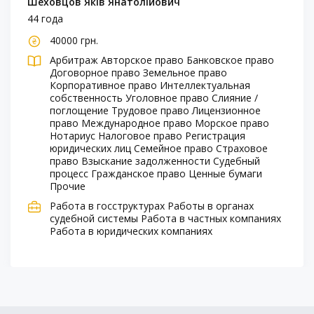
Шеховцов Яків Янатолійович
44 года
40000 грн.
Арбитраж
Авторское право
Банковское право
Договорное право
Земельное право
Корпоративное право
Интеллектуальная
собственность
Уголовное право
Слияние /
поглощение
Трудовое право
Лицензионное
право
Международное право
Морское право
Нотариус
Налоговое право
Регистрация
юридических лиц
Семейное право
Страховое
право
Взыскание задолженности
Судебный
процесс
Гражданское право
Ценные бумаги
Прочие
Работа в госструктурах
Работы в органах
судебной системы
Работа в частных компаниях
Работа в юридических компаниях