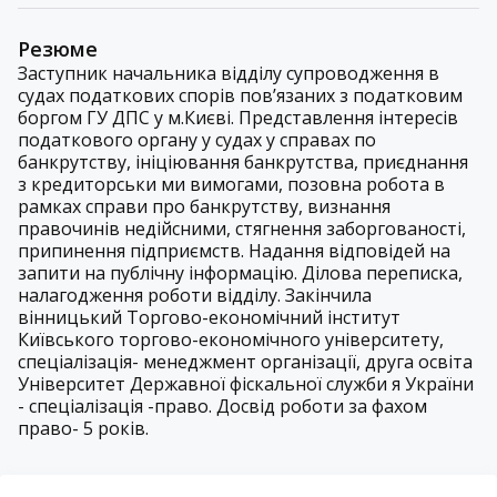
Резюме
Заступник начальника відділу супроводження в
судах податкових спорів пов’язаних з податковим
боргом ГУ ДПС у м.Києві. Представлення інтересів
податкового органу у судах у справах по
банкрутству, ініціювання банкрутства, приєднання
з кредиторськи ми вимогами, позовна робота в
рамках справи про банкрутству, визнання
правочинів недійсними, стягнення заборгованості,
припинення підприємств. Надання відповідей на
запити на публічну інформацію. Ділова переписка,
налагодження роботи відділу. Закінчила
вінницький Торгово-економічний інститут
Київського торгово-економічного університету,
спеціалізація- менеджмент організації, друга освіта
Університет Державної фіскальної служби я України
- спеціалізація -право. Досвід роботи за фахом
право- 5 років.