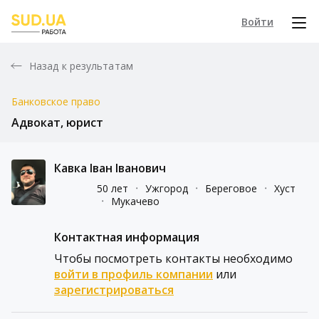
Войти
Назад к результатам
Банковское право
Адвокат, юрист
Кавка Іван Іванович
50 лет
᛫
Ужгород
᛫
Береговое
᛫
Хуст
᛫
Мукачево
Контактная информация
Чтобы посмотреть контакты необходимо
войти в профиль компании
или
зарегистрироваться