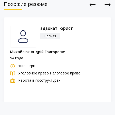
Похожие резюме
Previous
Next
адвокат, юрист
Полная
Михайлюк Андрій Григорович
54 года
10000 грн.
Уголовное право
Налоговое право
Работа в госструктурах