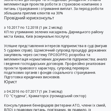
імплементація проектів роботи зі страховою компанією з
питань страхування і отримання виплат. За період роботи
збільшила приплив клієнтів на 30%
Провідний юрисконсульт
з 10.2017 по 12.2018 (1 рік 2 місяці)
КП по утриманню зелених насаджень Дарницького району
міста Києва, Київ (комунальні послуги)
Успішне представлення інтересів підприємства в суді (виграв
5 судових справ). Щомісячний супровід процедур державних
закупівель через систему ПРОЗОРРО; розробка та
імплементація нормативних документів підприємства; аналіз
і ведення господарських договорів. Професійно реалізовані
проекти правового характеру, супровід перевірок
податкових органів і фондів соціального страхування.
Підготовка юридичних висновків.
Юрист
з 04.2016 по 07.2017 (1 рік 3 місяці)
ГО "Студена", Краматорск (громадський сектор)
Консультування бенефіціарів (ветерани АТО, члени їх сімей,
ВПО) з правових питань, пов'язаних, як правило, із