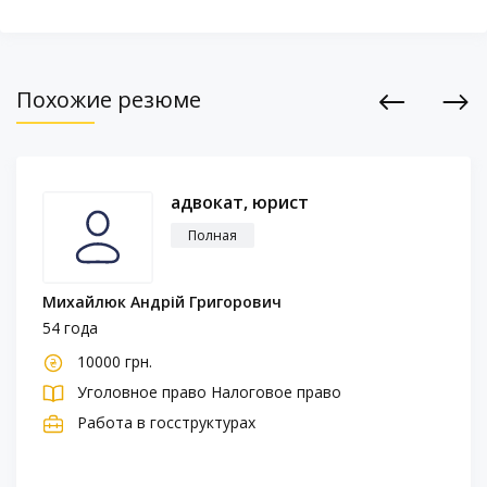
Похожие резюме
Previous
Next
адвокат, юрист
Полная
Михайлюк Андрій Григорович
54 года
10000 грн.
Уголовное право
Налоговое право
Работа в госструктурах