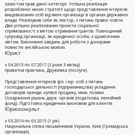
захистом прав даної категорії. Успішна реалізація
розробленої мною стратегії щодо представлення інтересів
вищевказаних осіб від імені організації в органах державної
влади. Реалізував себе як лектор, з питань правої освіти.
Два успішно реалізованих проекти соціальної
спрямованості з метою отримання грантів. Повноцінний
супровід організації, як юридичної особи, з щомісячним
звітом. Виконання завдань для роботи з донорами
повністю англійською мовою.
Юрист
з 04.2015 по 07.2017 (2 роки 3 місяці)
приватна практика, Дружківка (послуги)
Представлення інтересів фіз. і юр. осіб з питань
господарської діяльності (підприємництва) укладання
договорів оренди, купівлі продажу, міни, позики.
Оскарження рішень держ. органів (податкова, пенсійний
фонд). Підготовка юридичних висновків для клієнтів.
Юрисконсульт
з 03.2014 по 03.2015 (1 рік)
Національна спілка письменників України, Київ (Громадська
організація)