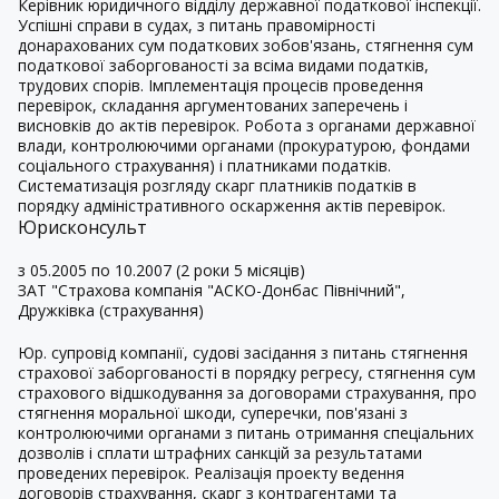
Керівник юридичного відділу державної податкової інспекції.
Успішні справи в судах, з питань правомірності
донарахованих сум податкових зобов'язань, стягнення сум
податкової заборгованості за всіма видами податків,
трудових спорів. Імплементація процесів проведення
перевірок, складання аргументованих заперечень і
висновків до актів перевірок. Робота з органами державної
влади, контролюючими органами (прокуратурою, фондами
соціального страхування) і платниками податків.
Систематизація розгляду скарг платників податків в
порядку адміністративного оскарження актів перевірок.
Юрисконсульт
з 05.2005 по 10.2007 (2 роки 5 місяців)
ЗАТ "Страхова компанія "АСКО-Донбас Північний",
Дружківка (страхування)
Юр. супровід компанії, судові засідання з питань стягнення
страхової заборгованості в порядку регресу, стягнення сум
страхового відшкодування за договорами страхування, про
стягнення моральної шкоди, суперечки, пов'язані з
контролюючими органами з питань отримання спеціальних
дозволів і сплати штрафних санкцій за результатами
проведених перевірок. Реалізація проекту ведення
договорів страхування, скарг з контрагентами та