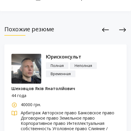
Похожие резюме
Previous
Next
Юрисконсульт
Полная
Неполная
Временная
Шеховцов Яків Янатолійович
44 года
40000 грн.
Арбитраж
Авторское право
Банковское право
Договорное право
Земельное право
Корпоративное право
Интеллектуальная
собственность
Уголовное право
Слияние /