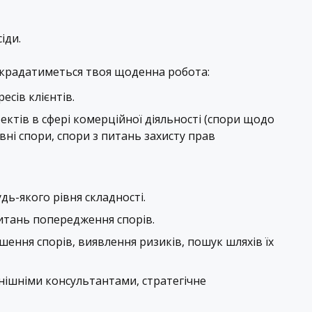
іди.
 скрадатиметься твоя щоденна робота:
есів клієнтів.
ктів в сфері комерційної діяльності (спори щодо
вні спори, спори з питань захисту прав
ь-якого рівня складності.
питань попередження спорів.
ення спорів, виявлення ризиків, пошук шляхів їх
нішніми консультантами, стратегічне