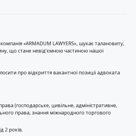
 компанія
«ARMADUM LAWYERS»
, шукає талановиту,
ину, що стане невід'ємною частиною нашої
лосити про відкриття вакантної позиції адвоката
права (господарське, цивільне, адміністративне,
льного права, знання міжнародного торгового
д 2 років.