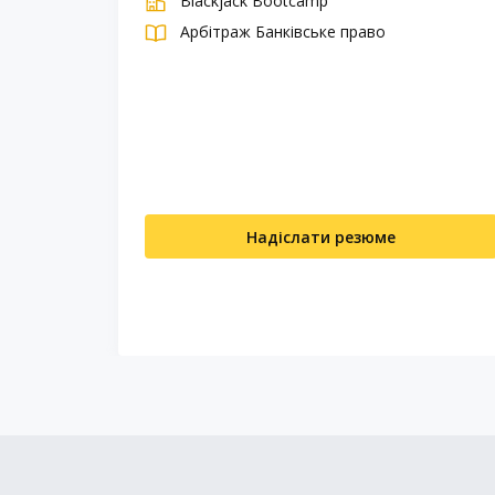
Blackjack Bootcamp
Арбітраж
Банківське право
Надіслати резюме