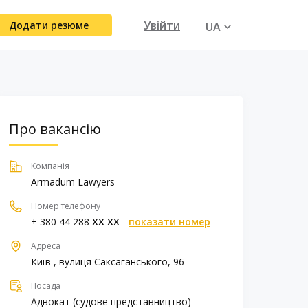
Увійти
Додати резюме
UA
RU
Про вакансію
Компанія
Armadum Lawyers
Номер телефону
+ 380 44 288
XX XX
показати номер
Адреса
Київ , вулиця Саксаганського, 96
Посада
Адвокат (судове представництво)