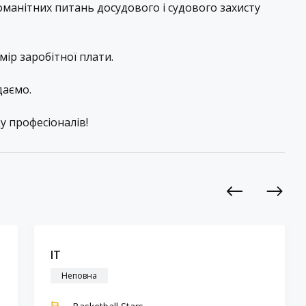
манітних питань досудового і судового захисту
ір заробітної плати.
даємо.
 професіоналів!
Previous
Next
IT
Неповна