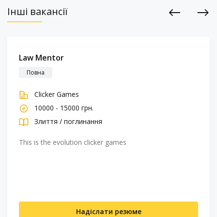
Інші вакансії
Previous
Next
Law Mentor
Повна
Clicker Games
10000 - 15000 грн.
Злиття / поглинання
This is the evolution clicker games
Надіслати резюме