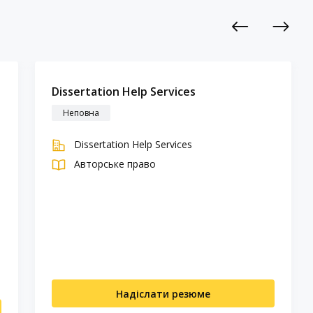
Previous
Next
Dissertation Help Services
Неповна
Dissertation Help Services
Авторське право
Надіслати резюме