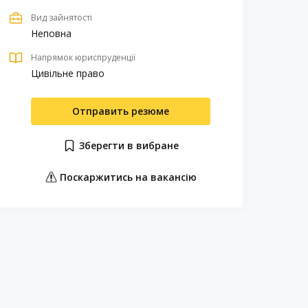
Вид зайнятості
Неповна
Напрямок юриспруденції
Цивільне право
Отправить резюме
Зберегти в вибране
Поскаржитись на вакансію