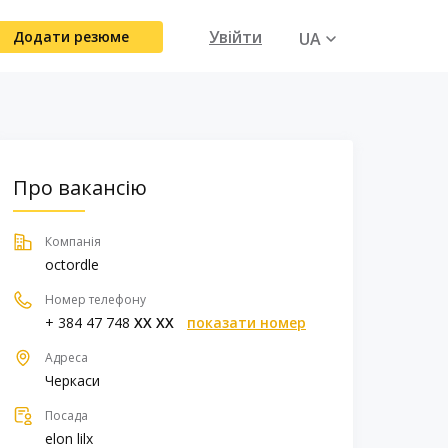
Увійти
Додати резюме
UA
RU
Про вакансію
Компанія
octordle
Номер телефону
+ 384 47 748
XX XX
показати номер
Адреса
Черкаси
Посада
elon lilx