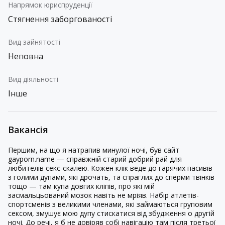
Напрямок юриспруденції
Стягнення заборгованості
Вид зайнятості
Неповна
Вид діяльності
Інше
Вакансія
Першим, на що я натрапив минулої ночі, був сайт
gayporn.name — справжній старий добрий рай для
любителів секс-скалею. Кожен клік веде до гарячих пасивів
з голими дупами, які дрочать, та спраглих до сперми твінків
тощо — там купа довгих кліпів, про які мій
засмальцьований мозок навіть не мріяв. Набір атлетів-
спортсменів з великими членами, які займаються груповим
сексом, змушує мою дупу стискатися від збудження о другій
ночі. До речі, я б не довіряв собі навігацію там після третьої