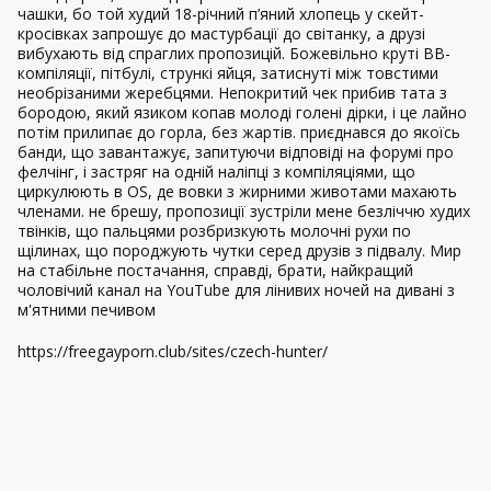
чашки, бо той худий 18-річний п’яний хлопець у скейт-
кросівках запрошує до мастурбації до світанку, а друзі
вибухають від спраглих пропозицій. Божевільно круті BB-
компіляції, пітбулі, стрункі яйця, затиснуті між товстими
необрізаними жеребцями. Непокритий чек прибив тата з
бородою, який язиком копав молоді голені дірки, і це лайно
потім прилипає до горла, без жартів. приєднався до якоїсь
банди, що завантажує, запитуючи відповіді на форумі про
фелчінг, і застряг на одній наліпці з компіляціями, що
циркулюють в OS, де вовки з жирними животами махають
членами. не брешу, пропозиції зустріли мене безліччю худих
твінків, що пальцями розбризкують молочні рухи по
щілинах, що породжують чутки серед друзів з підвалу. Мир
на стабільне постачання, справді, брати, найкращий
чоловічий канал на YouTube для лінивих ночей на дивані з
м'ятними печивом
https://freegayporn.club/sites/czech-hunter/