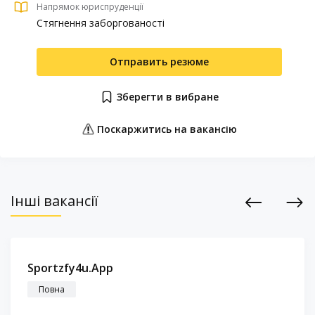
Напрямок юриспруденції
Стягнення заборгованості
Отправить резюме
Зберегти в вибране
Поскаржитись на вакансію
Інші вакансії
Previous
Next
Sportzfy4u.App
Повна