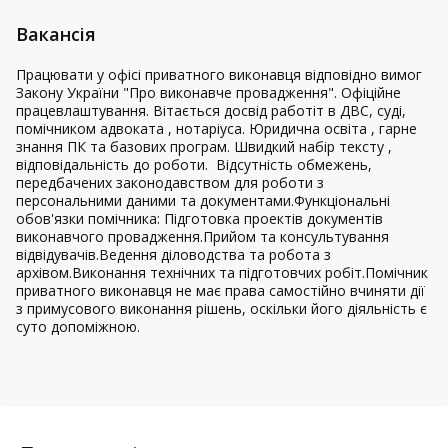
Вакансія
Працювати у офісі приватного виконавця відповідно вимог
Закону України "Про виконавче провадження". Офіційне
працевлаштування. Вітається досвід работіт в ДВС, суді,
помічником адвоката , нотаріуса. Юридична освіта , гарне
знання ПК та базових програм. Швидкий набір тексту ,
відповідальність до роботи.
Відсутність обмежень,
передбачених законодавством для роботи з
персональними даними та документами.
Функціональні
обов'язки помічника:
Підготовка проектів документів
виконавчого провадження.
Прийом та консультування
відвідувачів.
Ведення діловодства та робота з
архівом.
Виконання технічних та підготовчих робіт.
Помічник
приватного виконавця не має права самостійно вчиняти дії
з примусового виконання рішень, оскільки його діяльність є
суто допоміжною.