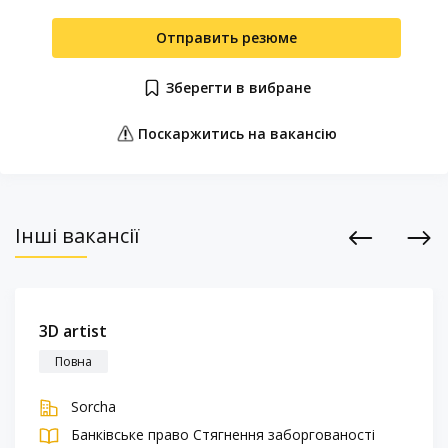
Отправить резюме
Зберегти в вибране
Поскаржитись на вакансію
Інші вакансії
Previous
Next
3D artist
Повна
Sorcha
Банківське право
Стягнення заборгованості