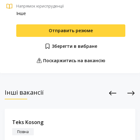
Напрямок юриспруденції
Інше
Отправить резюме
Зберегти в вибране
Поскаржитись на вакансію
Інші вакансії
Previous
Next
Teks Kosong
Повна