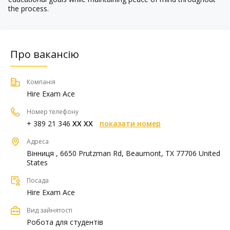
the process.
Про вакансію
Компанія
Hire Exam Ace
Номер телефону
+ 389 21 346
XX XX
показати номер
Адреса
Вінниця , 6650 Prutzman Rd, Beaumont, TX 77706 United
States
Посада
Hire Exam Ace
Вид зайнятості
Робота для студентів