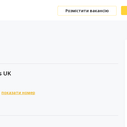
Розмістити вакансію
s UK
показати номер