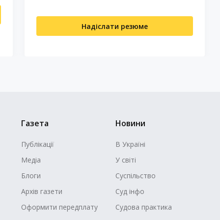
Надіслати резюме
Газета
Новини
Публікації
В Україні
Медіа
У світі
Блоги
Суспільство
Архів газети
Суд інфо
Оформити передплату
Судова практика