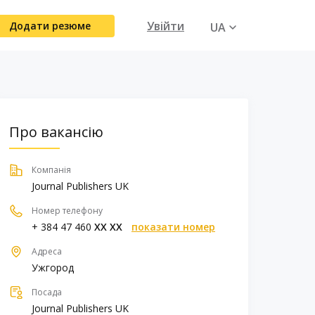
Увійти
Додати резюме
UA
RU
Про вакансію
Компанія
Journal Publishers UK
Номер телефону
+ 384 47 460
XX XX
показати номер
Адреса
Ужгород
Посада
Journal Publishers UK