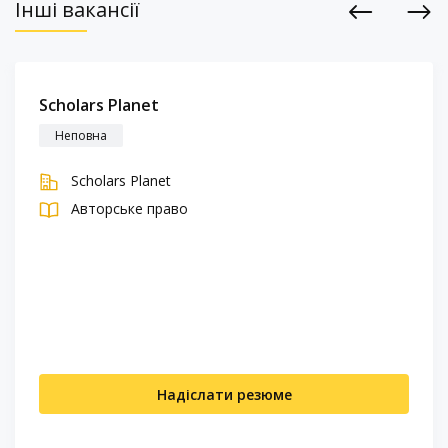
Інші вакансії
Previous
Next
Scholars Planet
Неповна
Scholars Planet
Авторське право
Надіслати резюме