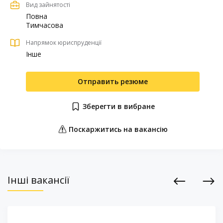
Вид зайнятості
Повна
Тимчасова
Напрямок юриспруденції
Інше
Отправить резюме
Зберегти в вибране
Поскаржитись на вакансію
Інші вакансії
Previous
Next