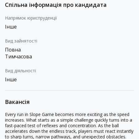
Спільна інформація про кандидата
Напрямок юриспруденції
Інше
Вид зайнятості
Повна
Тимчасова
Вид діяльності
Інше
Вакансія
Every run in Slope Game becomes more exciting as the speed
increases. What starts as a simple challenge quickly turns into a
fast-paced test of reflexes and concentration. As the ball
accelerates down the endless track, players must react instantly
to sharp turns, narrow pathways, and unexpected obstacles.