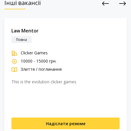
Інші вакансії
Previous
Next
Law Mentor
Повна
Clicker Games
10000 - 15000 грн.
Злиття / поглинання
This is the evolution clicker games
Надіслати резюме