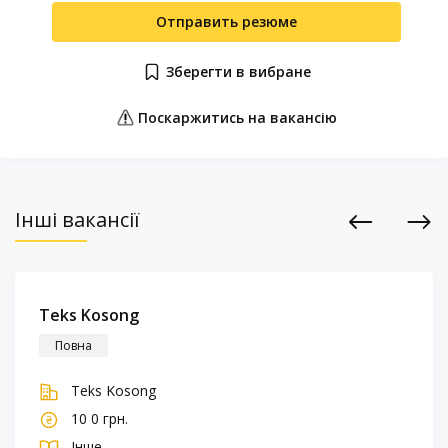
Отправить резюме
Зберегти в вибране
Поскаржитись на вакансію
Інші вакансії
Previous
Next
Teks Kosong
Повна
Teks Kosong
10 0 грн.
Інше