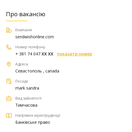
Про вакансію
Компанія
sendwishonline.com
Номер телефону
+ 381 74 047
XX XX
показати номер
Адреса
Севастополь , canada
Посада
mark sandra
Вид зайнятості
Тимчасова
Напрямок юриспруденції
Банківське право