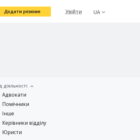
Увійти
Додати резюме
UA
RU
д діяльності
Адвокати
Помічники
Інше
Керівники відділу
Юристи