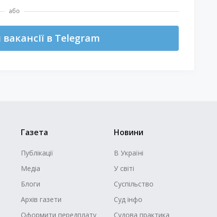
або
вакансії в Telegram
Газета
Новини
Публікації
В Україні
Медіа
У світі
Блоги
Суспільство
Архів газети
Суд інфо
Оформити передплату
Судова практика