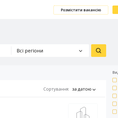
Розмістити вакансію
Всі регіони
Ви
Сортування:
за датою