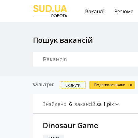
Вакансії
Резюме
Пошук вакансій
Фільтри:
Податкове право
Скинути
Знайдено
6
вакансій
за 1 рік
Dinosaur Game