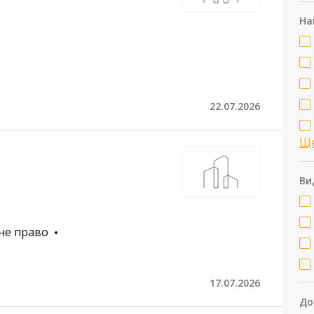
На
22.07.2026
Щ
Ви
не право
17.07.2026
До