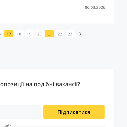
06.03.2026
6
17
18
19
20
...
22
23
озиції на подібні вакансії?
Підписатися
або