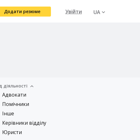
Увійти
Додати резюме
UA
RU
д діяльності
Адвокати
Помічники
Інше
Керівники відділу
Юристи