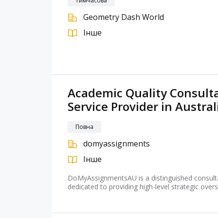
Тимчасова
Geometry Dash World
Інше
Academic Quality Consult
Service Provider in Austral
Повна
domyassignments
Інше
DoMyAssignmentsAU is a distinguished consultan
dedicated to providing high-level strategic over