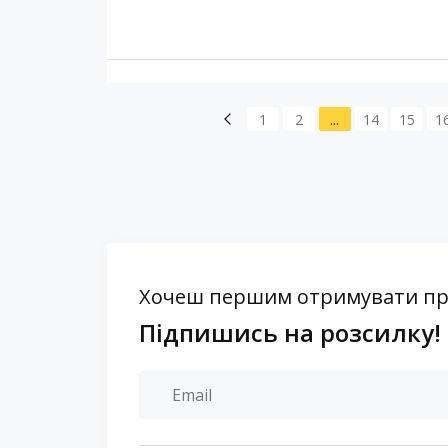
1
2
...
14
15
1
Хочеш першим отримувати проп
Підпишись на розсилку!