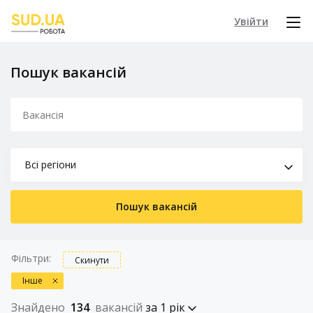
Увійти
Пошук вакансій
Всі регіони
Пошук вакансій
Фільтри:
Скинути
Інше
Знайдено
134
вакансій
за 1 рік