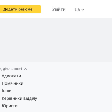
Увійти
Додати резюме
UA
RU
д діяльності
Адвокати
Помічники
Інше
Керівники відділу
Юристи