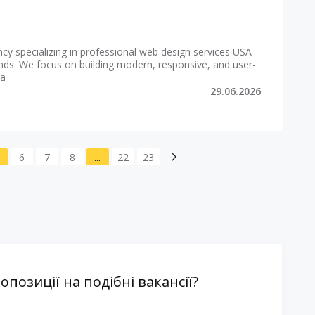
cy specializing in professional web design services USA
ands. We focus on building modern, responsive, and user-
 a
29.06.2026
6
7
8
...
22
23
озиції на подібні вакансії?