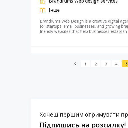
Brandrums Web design services
Інше
Brandrums Web Design is a creative digital agen
for startups, small businesses, and growing br
friendly websites that help businesses establish
1
2
3
4
5
Хочеш першим отримувати проп
Підпишись на розсилку!