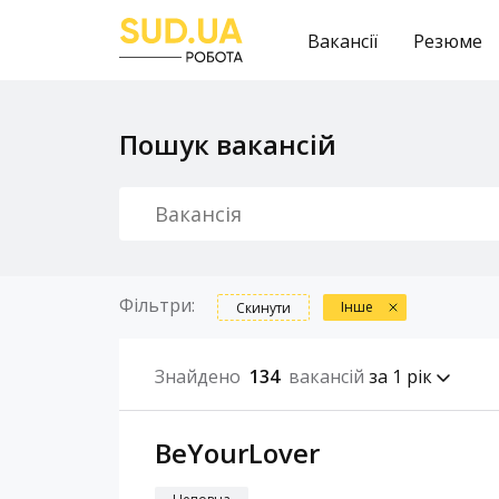
Вакансії
Резюме
Пошук вакансій
Фільтри:
Інше
Скинути
Знайдено
134
вакансій
за 1 рік
BeYourLover