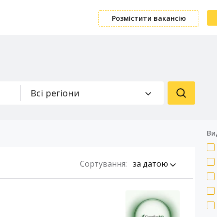
Розмістити вакансію
Всі регіони
Ви
Сортування:
за датою