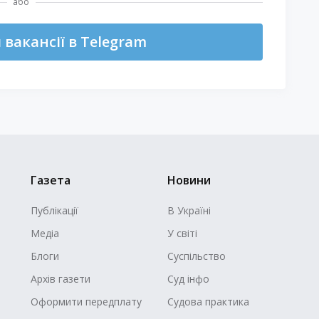
або
вакансії в Telegram
Газета
Новини
Публікації
В Україні
Медіа
У світі
Блоги
Суспільство
Архів газети
Суд інфо
Оформити передплату
Судова практика