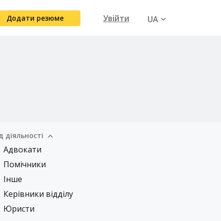
Увійти
Додати резюме
UA
RU
д діяльності
Адвокати
Помічники
Інше
Керівники відділу
Юристи