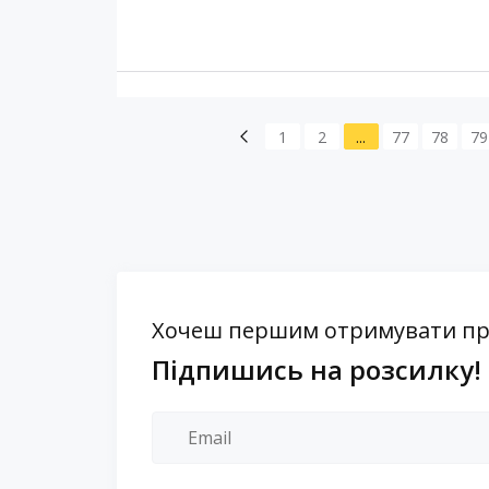
1
2
...
77
78
79
Хочеш першим отримувати проп
Підпишись на розсилку!