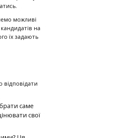
ватись.
янемо можливі
 кандидатів на
го їх задають
о відповідати
обрати саме
цінювати свої
шими? Ця