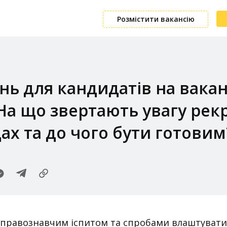
Розмістити вакансію
нь для кандидатів на вака
На що звертають увагу рек
дах та до чого бути готовим
ж правознавчим іспитом та спробами влаштувати