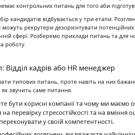
 немає контрольних питань для того аби підготу
бір кандидатів відбувається у три етапи. Розгл
и можуть рекрутери дезорієнтувати потенційних
ній сфері. Розберемо приклади питань та для чо
а роботу.
: Відділ кадрів або HR менеджер
вати типових питань, проте навіть на них бажан
 як звучить саме питання.
те бути корисні компанії та чому ми маємо 
 на перевірку стресостійкості та на вміння о
переконувати у своїй компетентності.
 професійних досягнень ви вважаєте найцінні