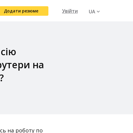
Увійти
Додати резюме
UA
RU
нсію
рутери на
?
сь на роботу по