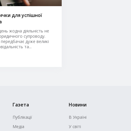
ички для успішної
а
день жодна діяльність не
юридичного супроводу.
 передбачає дуже великі
відальність та...
Газета
Новини
Публікації
В Україні
Медіа
У світі