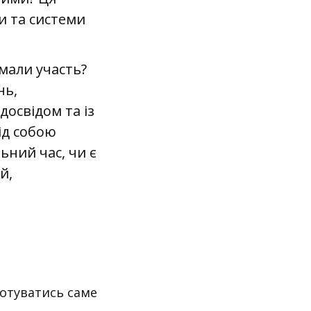
и та системи
ймали участь?
нь,
освідом та із
ід собою
ьний час, чи є
й,
готуватись саме