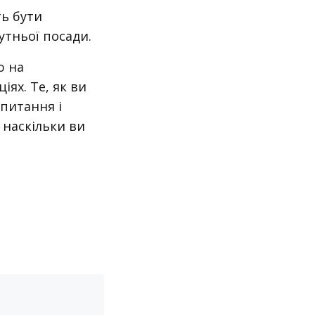
ь бути
утньої посади.
ю на
іях. Те, як ви
 питання і
 наскільки ви