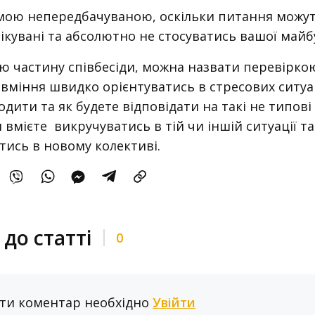
амою непередбачуваною, оскільки питання можут
ікувані та абсолютно не стосуватись вашої майб
цю частину співбесіди, можна назвати перевірко
 вміння швидко орієнтуватись в стресових ситуац
одити та як будете відповідати на такі не типові
 вмієте викручуватись в тій чи іншій ситуації та
тись в новому колективі.
до статті
0
ти коментар необхідно
Увійти