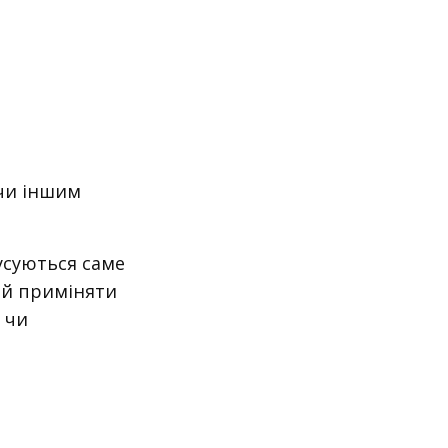
 чи іншим
усуються саме
ий приміняти
 чи