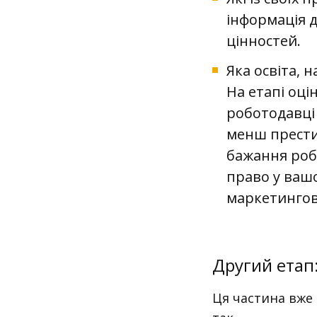
інформація 
цінностей.
Яка освіта, 
На етапі оці
роботодавці 
менш прести
бажання робо
право у вашо
маркетингов
Другий етап
Ця частина вже 