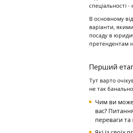
спеціальності -
В основному від
варіанти, яким
посаду в юридич
претендентам н
Перший етап
Тут варто очіку
не так банально
Чим ви може
вас? Питання
переваги та 
Які із своїх