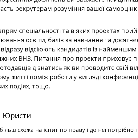
дасть рекрутерам розуміння вашої самооцінк
напрям спеціальності та в яких проектах при
нювання освіти, балів за навчання та досягне
відразу відсіюють кандидатів із найменшим д
жних ВНЗ. Питання про проекти приховує п
тодавців дізнатись як ви проводите свій віл
му житті поміж роботи у вигляді конференці
их подіях, тощо.
: Юристи
більш схожа на іспит по праву і до неї потрібно 