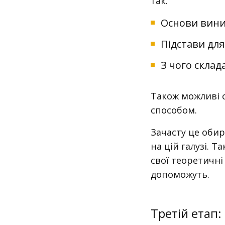
так.
Основи вини
Підстави для
З чого склад
Також можливі 
способом.
Зачасту це оби
на цій галузі.
свої теоретичні
допоможуть.
Третій етап: