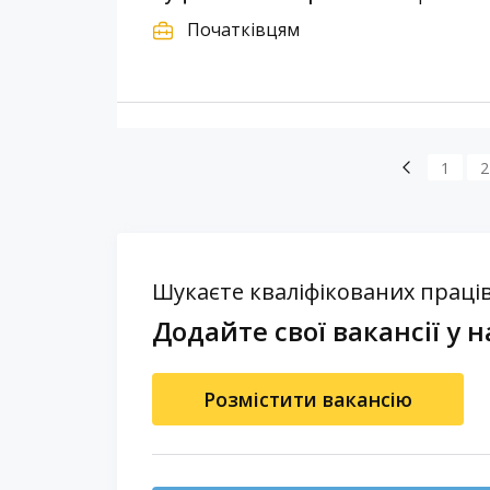
Початківцям
1
2
Шукаєте кваліфікованих праців
Додайте свої вакансії у н
Розмістити вакансію