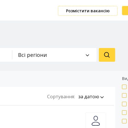
Розмістити вакансію
Всі регіони
Ви
Сортування:
за датою