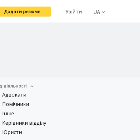
Увійти
Додати резюме
UA
RU
д діяльності
Адвокати
Помічники
Інше
Керівники відділу
Юристи