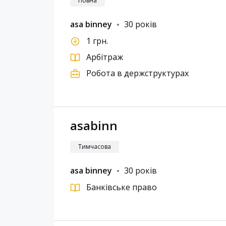
Повна
asa binney
30 років
1 грн.
Арбітраж
Робота в держструктурах
asabinn
Тимчасова
asa binney
30 років
Банківське право