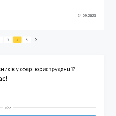
24.09.2025
3
4
5
ників у сфері юриспруденції?
ас!
або