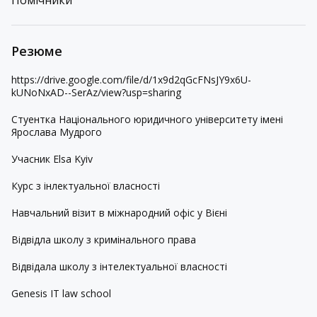
Помічники
Резюме
https://drive.google.com/file/d/1x9d2qGcFNsJY9x6U-
kUNoNxAD--SerAz/view?usp=sharing
Стуентка Національного юридичного університету імені
Ярослава Мудрого
Учасник Elsa Kyiv
Курс з інлектуальної власності
Навчальний візит в міжнародний офіс у Вієні
Відвідла школу з кримінального права
Відвідала школу з інтелектуальної власності
Genesis IT law school