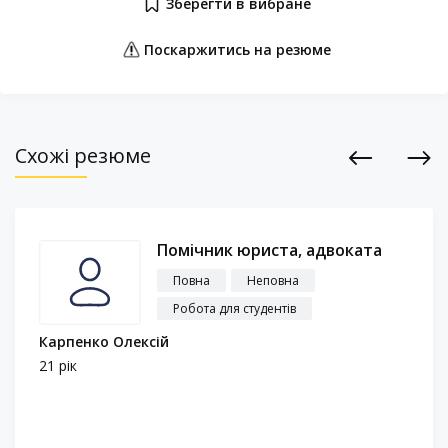
Зберегти в вибране
Поскаржитись на резюме
Схожі резюме
Previous
Next
Помічник юриста, адвоката
Повна
Неповна
Робота для студентів
Карпенко Олексій
21 рік