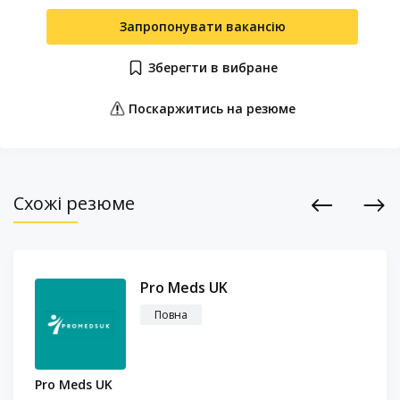
Запропонувати вакансію
Зберегти в вибране
Поскаржитись на резюме
Схожі резюме
Previous
Next
Pro Meds UK
Повна
Pro Meds UK