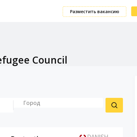
Разместить вакансию
efugee Council