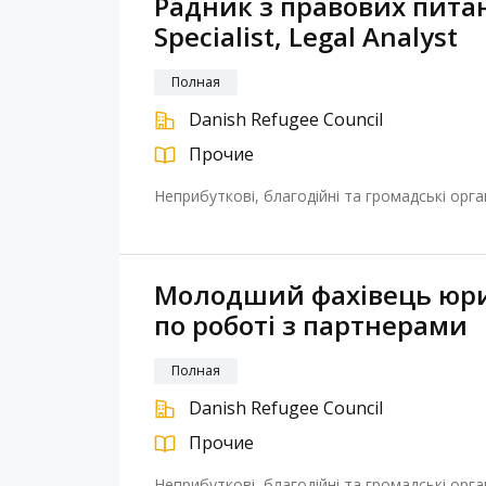
Радник з правових питан
Specialist, Legal Analyst
Полная
Danish Refugee Council
Прочие
Неприбуткові, благодійні та громадські орган
Молодший фахівець юри
по роботі з партнерами
Полная
Danish Refugee Council
Прочие
Неприбуткові, благодійні та громадські орган