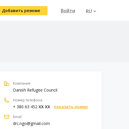
Войти
Добавить резюме
RU
UA
Компания
Danish Refugee Council
Номер телефона
+ 380 63 452
XX XX
показать номер
Email
drc.ngo@gmail.com