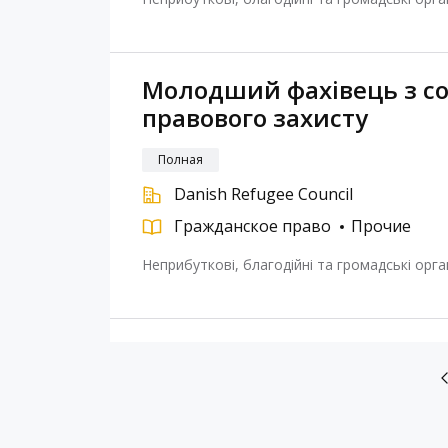
Молодший фахівець з со
правового захисту
Полная
Danish Refugee Council
Гражданское право
Прочие
Неприбуткові, благодійні та громадські орган