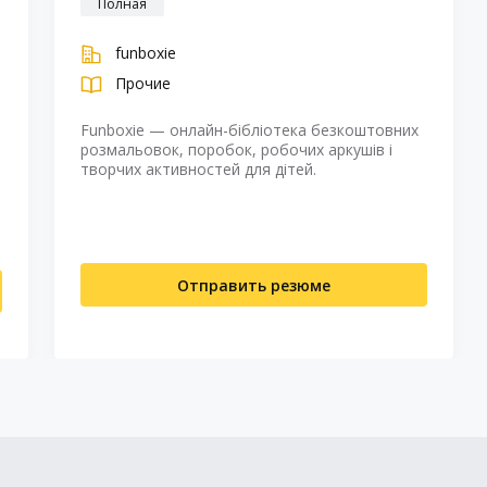
Полная
funboxie
Прочие
Funboxie — онлайн-бібліотека безкоштовних
розмальовок, поробок, робочих аркушів і
творчих активностей для дітей.
Отправить резюме