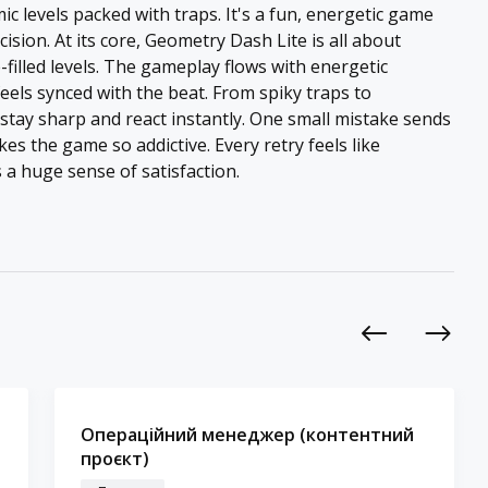
ic levels packed with traps. It's a fun, energetic game
sion. At its core, Geometry Dash Lite is all about
-filled levels. The gameplay flows with energetic
ls synced with the beat. From spiky traps to
stay sharp and react instantly. One small mistake sends
kes the game so addictive. Every retry feels like
 a huge sense of satisfaction.
Previous
Next
Операційний менеджер (контентний
проєкт)