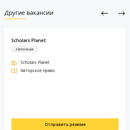
Другие вакансии
Previous
Next
Scholars Planet
Неполная
Scholars Planet
Авторское право
Отправить резюме