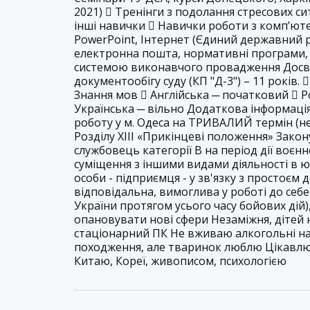
2021)  Тренінги з подолання стресових сит
інші навички  Навички роботи з комп’ют
PowerPoint, Інтернет (Єдиний державний р
електронна пошта, нормативні програми,
системою виконавчого провадження Досві
документообігу суду (КП "Д-3") – 11 років.
Знання мов  Англійська ─ початковий  Р
Українська ─ вільно Додаткова інформаці
роботу у м. Одеса на ТРИВАЛИЙ термін (не 
Розділу ХІІІ «Прикінцеві положення» Закон
службовець категорії В на період дії воє
суміщення з іншими видами діяльності в 
особи - підприємця - у зв'язку з простоєм
відповідальна, вимоглива у роботі до себе
України протягом усього часу бойових дій
опановувати нові сфери Незаміжня, дітей
стаціонарний ПК Не вживаю алкогольні на
походження, але тваринок люблю Цікавлюс
Китаю, Кореї, живописом, психологією