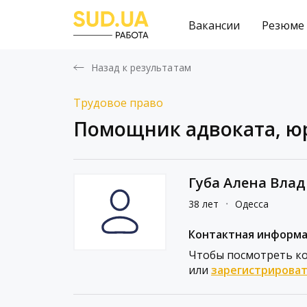
Вакансии
Резюме
Назад к результатам
Трудовое право
Помощник адвоката, юр
Губа Алена Вла
38 лет
᛫
Одесса
Контактная информ
Чтобы посмотреть к
или
зарегистрироват