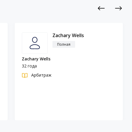
Previous
Next
Zachary Wells
Полная
Zachary Wells
32 года
Арбитраж