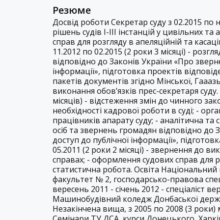
Резюме
Досвід роботи Секретар суду з 02.2015 по н
рішень судів І-ІІІ інстанцій у цивільних т
справ для розгляду в апеляційній та касаці
11.2012 по 02.2015 (2 роки 3 місяці) - роз
відповідно до Законів України «Про зверн
інформації», підготовка проектів відповіде
пакетів документів згідно Мінської, Гаааз
виконання обов’язків прес-секретаря суду. К
місяців) - відстеження змін до чинного зак
необхідності кадрової роботи в суді; - орг
працівників апарату суду; - аналітична та
осіб та звернень громадян відповідно до 
доступ до публічної інформації», підготовк
05.2011 (2 роки 2 місяці) - звернення до ви
справах; - оформлення судових справ для ро
статистична робота. Освіта Національний
факультет № 2, господарсько-правова спеці
вересень 2011 - січень 2012 - спеціаліст ве
Машинобудівний коледж Донбаської держа
Незакінчена вища, з 2005 по 2008 (3 роки)
Семінари ТУ ДСА, курси Донецького, Харків