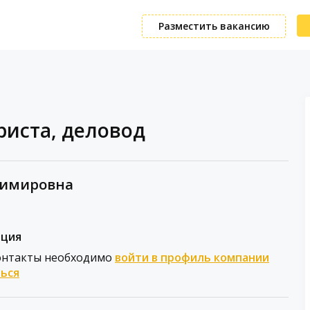
Разместить вакансию
иста, деловод
димировна
ация
онтакты необходимо
войти в профиль компании
ься