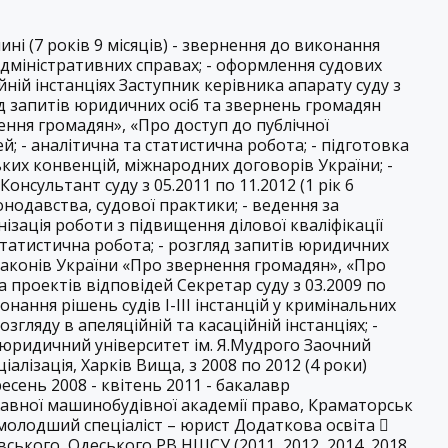
ині (7 років 9 місяців) - звернення до виконання
а адміністративних справах; - оформлення судових
йній інстанціях Заступник керівника апарату суду з
гляд запитів юридичних осіб та звернень громадян
ення громадян», «Про доступ до публічної
й; - аналітична та статистична робота; - підготовка
ьких конвенцій, міжнародних договорів України; -
онсультант суду з 05.2011 по 11.2012 (1 рік 6
онодавства, судової практики; - ведення за
анізація роботи з підвищення ділової кваліфікації
 статистична робота; - розгляд запитів юридичних
Законів України «Про звернення громадян», «Про
а проектів відповідей Секретар суду з 03.2009 по
конання рішень судів І-ІІІ інстанцій у кримінальних
згляду в апеляційній та касаційній інстанціях; -
 юридичний університет ім. Я.Мудрого Заочний
алізація, Харків Вища, з 2008 по 2012 (4 роки)
ресень 2008 - квітень 2011 - бакалавр
вної машинобудівної академії право, Краматорськ
 молодший спеціаліст – юрист Додаткова освіта 
ського, Одеського РВ НШСУ (2011, 2012, 2014, 2018,