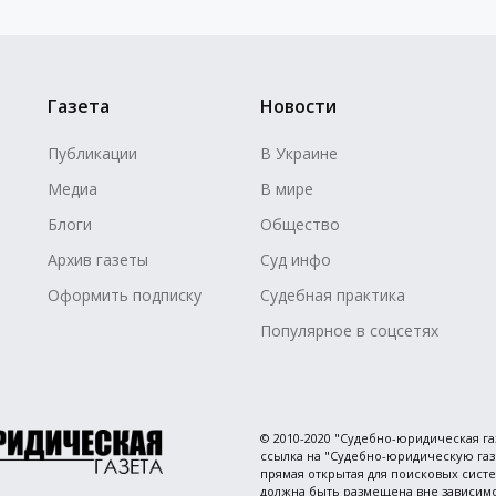
Газета
Новости
Публикации
В Украине
Медиа
В мире
Блоги
Общество
Архив газеты
Суд инфо
Оформить подписку
Судебная практика
Популярное в соцсетях
© 2010-2020 "Судебно-юридическая г
ссылка на "Судебно-юридическую газе
прямая открытая для поисковых сист
должна быть размещена вне зависимо