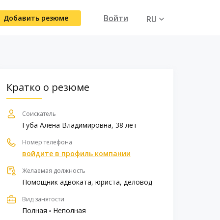
Войти
Добавить резюме
RU
UA
Кратко о резюме
Соискатель
Губа Алена Владимировна, 38 лет
Номер телефона
войдите в профиль компании
Желаемая должность
Помощник адвоката, юриста, деловод
Вид занятости
Полная
Неполная