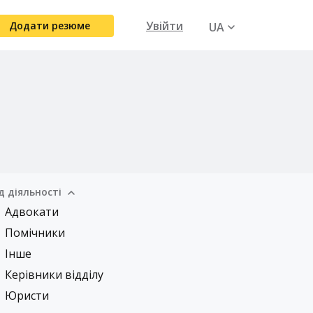
Увійти
Додати резюме
UA
RU
д діяльності
Адвокати
Помічники
Інше
Керівники відділу
Юристи