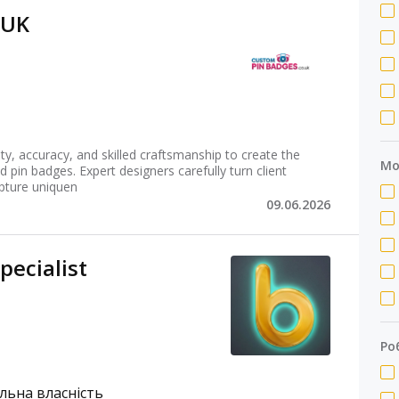
 UK
y, accuracy, and skilled craftsmanship to create the
Мо
pin badges. Expert designers carefully turn client
pture uniquen
09.06.2026
pecialist
Ро
льна власність