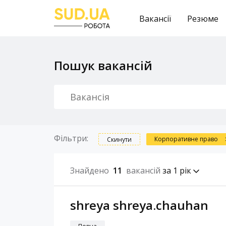
Вакансії
Резюме
Пошук вакансій
Фільтри:
Корпоративне право
Скинути
Знайдено
11
вакансій
за 1 рік
shreya shreya.chauhan