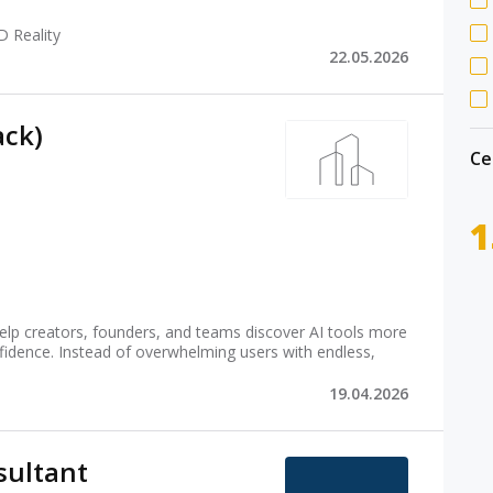
D Reality
22.05.2026
ack)
Се
1
help creators, founders, and teams discover AI tools more
fidence. Instead of overwhelming users with endless,
19.04.2026
sultant