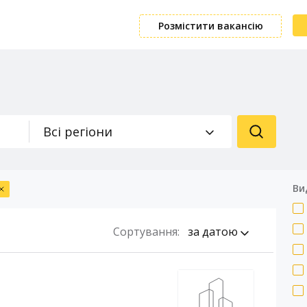
Розмістити вакансію
Всі регіони
Ви
Сортування:
за датою