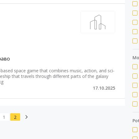
Мо
раво
-based space game that combines music, action, and sci-
eship that travels through different parts of the galaxy
kg
17.10.2025
1
2
Ро