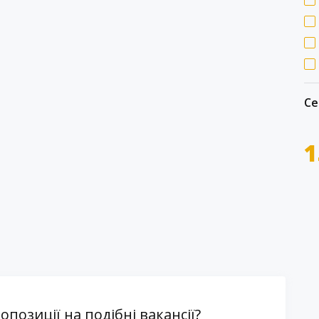
Се
1
озиції на подібні вакансії?