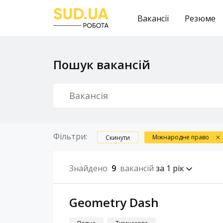
Вакансії
Резюме
Пошук вакансій
Фільтри:
Міжнародне право
Скинути
Знайдено
9
вакансій
за 1 рік
Geometry Dash