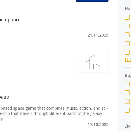
На
е право
21.11.2025
Щ
Ви
раво
-based space game that combines music, action, and sci-
eship that travels through different parts of the galaxy
kg
17.10.2025
До