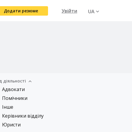
Увійти
Додати резюме
UA
RU
д діяльності
Адвокати
Помічники
Інше
Керівники відділу
Юристи