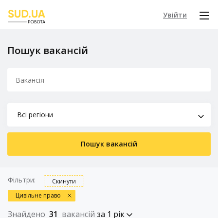
Увійти
Пошук вакансій
Всі регіони
Пошук вакансій
Фільтри:
Скинути
Цивільне право
Знайдено
31
вакансій
за 1 рік